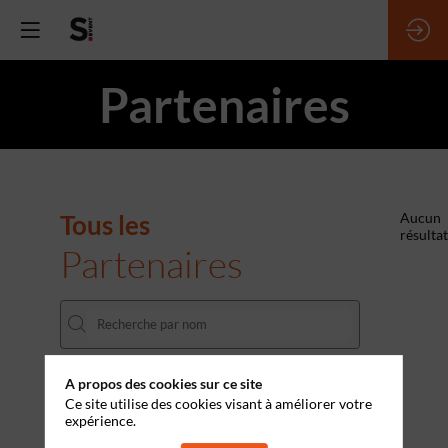
Partenaires
Tous les
Aucun
résultat
Partenaires
A propos des cookies sur ce site
THÈMES
Ce site utilise des cookies visant à améliorer votre
expérience.
Effacer tous les filtres