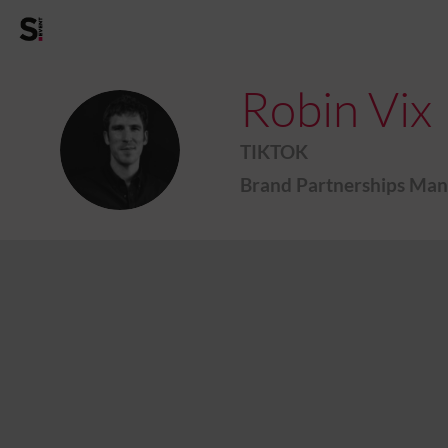
Robin
Vix
RV
TIKTOK
Brand Partnerships Mana