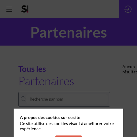
Partenaires
Tous les
Aucun
résultat
Partenaires
A propos des cookies sur ce site
THÈMES
Ce site utilise des cookies visant à améliorer votre
expérience.
Effacer tous les filtres