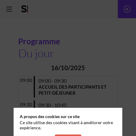
Programme
Du jour
16/10/2025
09:00
09:00 - 09:30
ACCUEIL DES PARTICIPANTS ET
PETIT-DÉJEUNER
09:30
09:30 - 10:45
CONFÉRENCE - Comment optimiser
A propos des cookies sur ce site
ses campagnes digitales à l'heure de
Ce site utilise des cookies visant à améliorer votre
la bataille de l'attention ?
expérience.