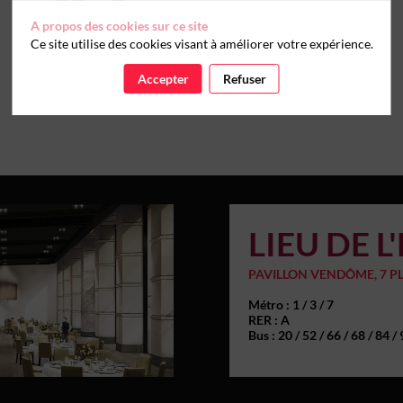
A propos des cookies sur ce site
Ce site utilise des cookies visant à améliorer votre expérience.
Accepter
Refuser
LIEU DE 
PAVILLON VENDÔME, 7 P
Métro : 1 / 3 / 7
RER : A
Bus : 20 / 52 / 66 / 68 / 84 /