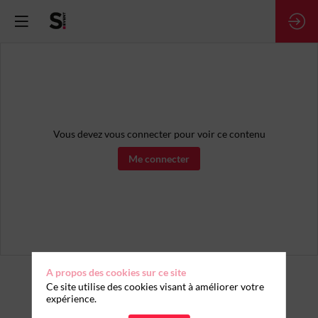
Vous devez vous connecter pour voir ce contenu
Me connecter
A propos des cookies sur ce site
NOS PARTENAIRES
Ce site utilise des cookies visant à améliorer votre
expérience.