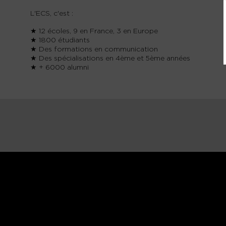
L'ECS, c'est :
★ 12 écoles, 9 en France, 3 en Europe
★ 1800 étudiants
★ Des formations en communication
★ Des spécialisations en 4ème et 5ème années
★ + 6000 alumni