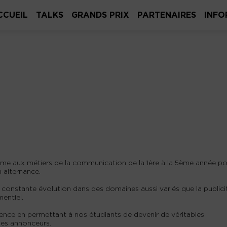
CCUEIL
TALKS
GRANDS PRIX
PARTENAIRES
INFO
rme aux métiers de la communication de la 1ère à la 5ème année po
n alternance.
onstante évolution dans des domaines aussi variés que la publici
mentiel.
lence en permettant à nos étudiants de devenir de véritables
 les annonceurs.