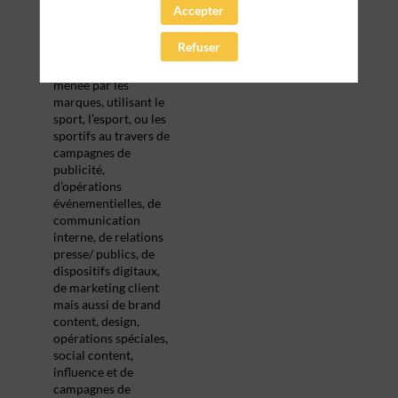
également. Cet
Accepter
événement a pour
objectif de valoriser
Refuser
le
meilleur de la
communication
menée par les
marques, utilisant le
sport, l’esport, ou les
sportifs au travers de
campagnes de
publicité,
d’opérations
événementielles, de
communication
interne, de relations
presse/ publics, de
dispositifs digitaux,
de marketing client
mais aussi de brand
content, design,
opérations spéciales,
social content,
influence et de
campagnes de