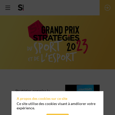
Stratégies, organise la
16e édition du Grand
A propos des cookies sur ce site
Prix Stratégies du
Ce site utilise des cookies visant à améliorer votre
sport
et cette année
expérience.
de
l'e-sport