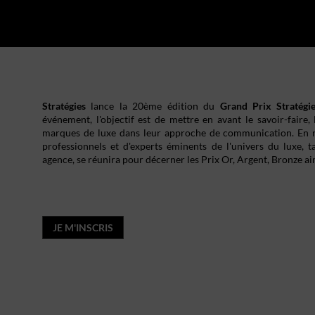
Stratégies
lance
la 20ème édition du
Grand Prix Stratégi
événement, l'objectif est de mettre en avant le savoir-faire, la
marques de luxe dans leur approche de communication. En 
professionnels et d'experts éminents de l'univers du luxe, 
agence, se réunira pour décerner les Prix Or, Argent, Bronze ai
Retrouvez le Grand Prix du Luxe au sein du Pathé Palace, au 
le 9ème arrondissement !
JE M'INSCRIS