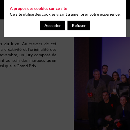
A propos des cookies sur ce site
Ce site utilise des cookies visant à améliorer votre expérience.
Accepter
Refuser
es du luxe
. Au travers de cet
 créativité et l'originalité des
novembre, un jury composé de
tant au sein des marques qu'en
nsi que le Grand Prix.
2 boulevard des Capucines dans