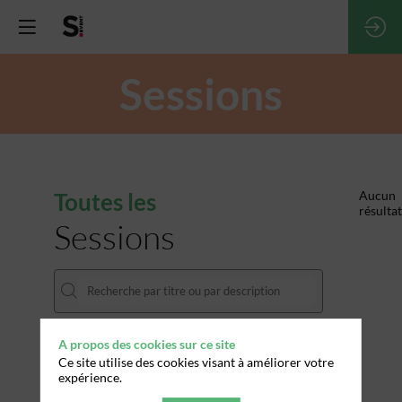
Sessions
Toutes les
Aucun
résultat
Sessions
A propos des cookies sur ce site
DATES
Ce site utilise des cookies visant à améliorer votre
expérience.
THÈMATIQUES