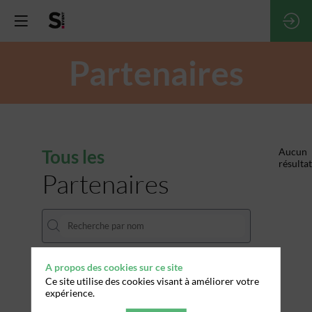
Partenaires
Tous les
Aucun
résultat
Partenaires
A propos des cookies sur ce site
THÈMES
Ce site utilise des cookies visant à améliorer votre
expérience.
Effacer tous les filtres