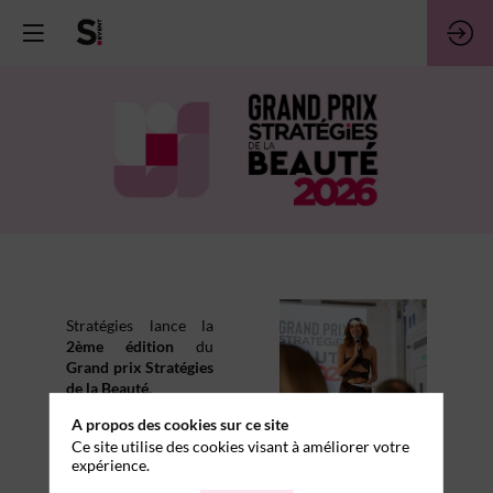
Stratégies lance la
2ème édition
du
Grand prix Stratégies
de la Beauté
.
A propos des cookies sur ce site
Ce nouveau rendez-
Ce site utilise des cookies visant à améliorer votre
vous vise à mettre en
expérience.
lumière les
campagnes
et
projets