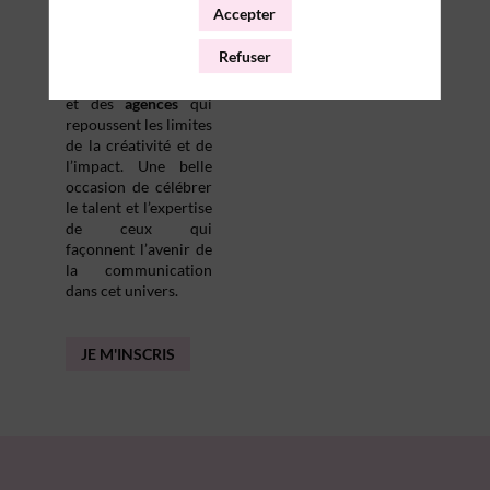
Accepter
les plus marquants
du secteur, en
Refuser
récompensant le
travail des
marques
et des
agences
qui
repoussent les limites
de la créativité et de
l’impact. Une belle
occasion de célébrer
le talent et l’expertise
de ceux qui
façonnent l’avenir de
la communication
dans cet univers.
JE M'INSCRIS