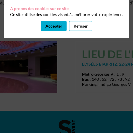
 du droit de s’opposer à ce que les données le concernant fassent l'objet
A propos des cookies sur ce site
Ce site utilise des cookies visant à améliorer votre expérience.
Accepter
Refuser
LIEU DE 
ELYSÉES BIARRITZ, 22-24
Métro Georges V
: 1 ; 9
Bus
: 140 ; 52 ; 72 ; 73 ; 92
Parking :
Indigo Georges V