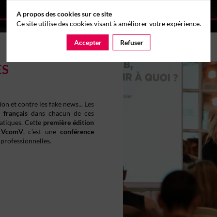
A propos des cookies sur ce site
Ce site utilise des cookies visant à améliorer votre expérience.
Accepter
Refuser
ES
ion et contre les fake news... Les
n français
dans chacun de ces
atiques. Cette
première édition
t VcomV
, c’est une
conférence
 professionnelles.