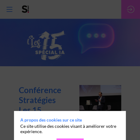
Conférence
Stratégies
Les 15,
spécial IA
A propos des cookies sur ce site
Ce site utilise des cookies visant à améliorer votre
expérience.
Cette année
Stratégies
consacre