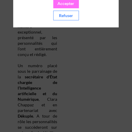
Accepter
son numéro
Les 15 à
l'intelligence
artificielle
.
Refuser
Découvrez ce
numéro
exceptionnel,
présenté par les
personnalités qui
l’ont entièrement
conçu et rédigé.
Un numéro placé
sous le parrainage de
la
s
ecrétaire d'État
chargée de
l’Intelligence
artificielle et du
Numérique
, Clara
Chappaz et en
partenariat avec
Dékuple
. A tour de
rôle les personnalités
se succèderont sur