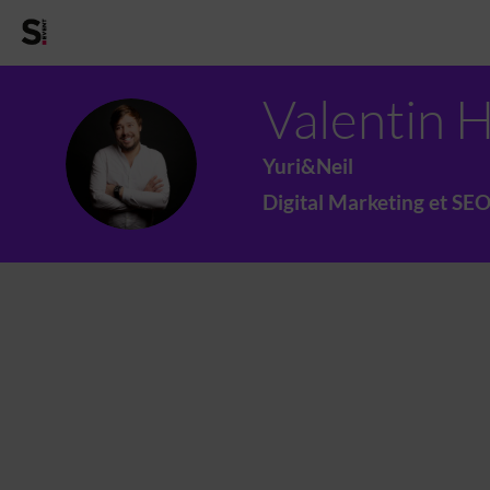
Valentin
H
VH
Yuri&Neil
Digital Marketing et SEO