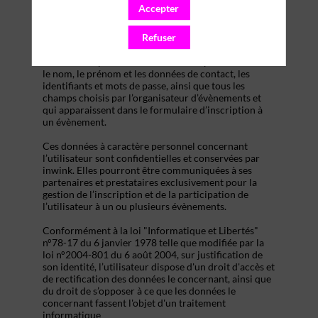
s’inscrire à un évènement, d’accéder au site d’un
Accepter
évènement, et de consulter les informations relatives
à l’organisation pratique et logistique d’un
Refuser
évènement.
Les données personnelles recueillies par inwink sont
le nom, le prénom et les données de contact, les
identifiants et mots de passe, ainsi que tous les
champs choisis par l’organisateur d’évènements et
qui apparaissent dans le formulaire d’inscription à
un évènement.
Ces données à caractère personnel concernant
l’utilisateur sont confidentielles et conservées par
inwink. Elles pourront être communiquées à ses
partenaires et prestataires exclusivement pour la
gestion de l’inscription et de la participation de
l’utilisateur à un ou plusieurs évènements.
Conformément à la loi "Informatique et Libertés"
n°78-17 du 6 janvier 1978 telle que modifiée par la
loi n°2004-801 du 6 août 2004, sur justification de
son identité, l’utilisateur dispose d'un droit d'accès et
de rectification des données le concernant, ainsi que
du droit de s’opposer à ce que les données le
concernant fassent l'objet d'un traitement
informatique