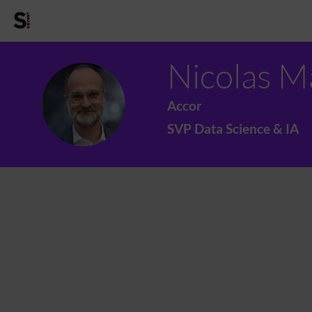
Nicolas
M
NM
Accor
SVP Data Science & IA