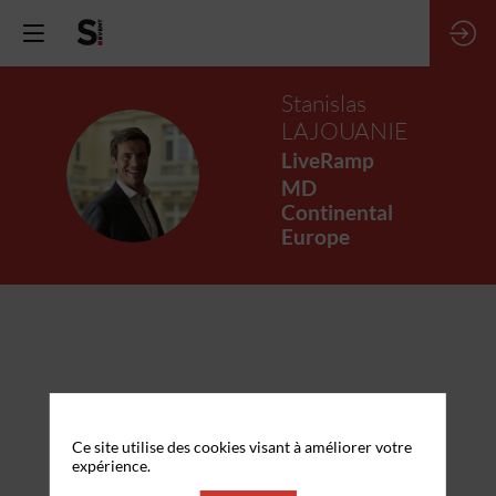
Stanislas
LAJOUANIE
LiveRamp
SL
MD
Continental
Europe
A propos des cookies sur ce site
Ce site utilise des cookies visant à améliorer votre
expérience.