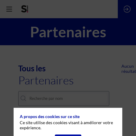
Partenaires
Tous les
Aucun
résultat
Partenaires
A propos des cookies sur ce site
THÈMES
Ce site utilise des cookies visant à améliorer votre
expérience.
Effacer tous les filtres