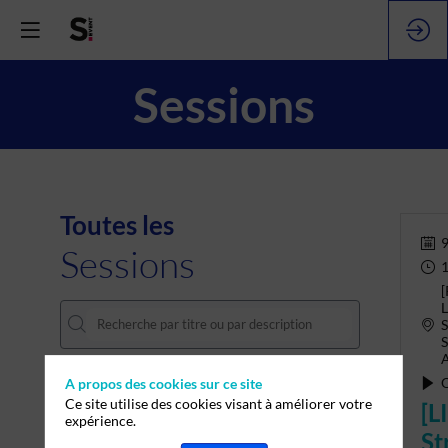
Sessions
Toutes les
9
Sessions
1
L
S
O
A propos des cookies sur ce site
DATES
Ce site utilise des cookies visant à améliorer votre
[L
15 sept.
9 oct.
expérience.
St