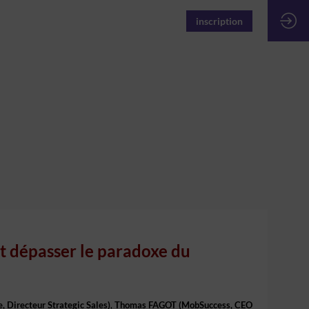
inscription
t dépasser le paradoxe du
e
,
Directeur Strategic Sales
)
Thomas
FAGOT
(
MobSuccess
,
CEO