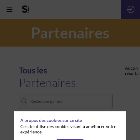
Partenaires
Tous les
Aucun
résultat
Partenaires
A propos des cookies sur ce site
THÈMES
Ce site utilise des cookies visant à améliorer votre
expérience.
Effacer tous les filtres