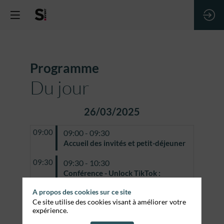
Programme
Du jour
26/03/2025
09:00
09:00 - 09:30
Accueil des invités et petit-déjeuner
09:30
09:30 - 10:30
Conférence - Unlock TikTok :
Comment régner sur le Search ?
A propos des cookies sur ce site
Une conférence animée par
Ce site utilise des cookies visant à améliorer votre
Emmanuel Gavard, journaliste chez
expérience.
Stratégies