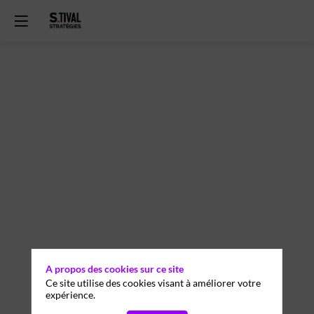
The
Great
Reshuffle
21
sept.
2023
—
A propos des cookies sur ce site
09:30
Ce site utilise des cookies visant à améliorer votre
-
expérience.
10:00