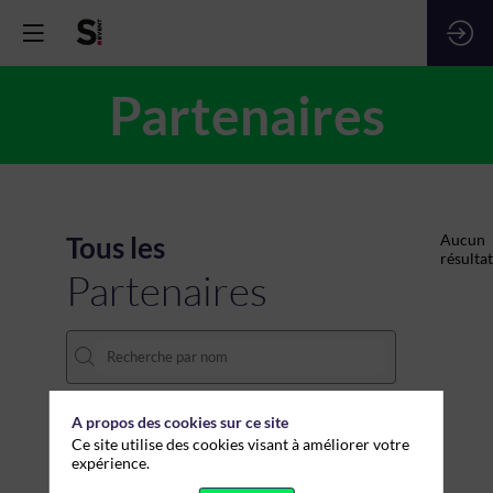
Partenaires
Tous les
Aucun
résultat
Partenaires
A propos des cookies sur ce site
THÈMES
Ce site utilise des cookies visant à améliorer votre
expérience.
Effacer tous les filtres