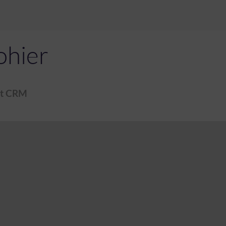
ohier
 et CRM