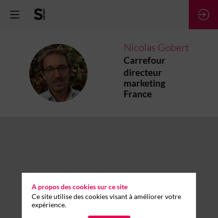
Nicolas
Gobert
Carrefour
NG
directeur
marketing
France
A propos des cookies sur ce site
Ce site utilise des cookies visant à améliorer votre
expérience.