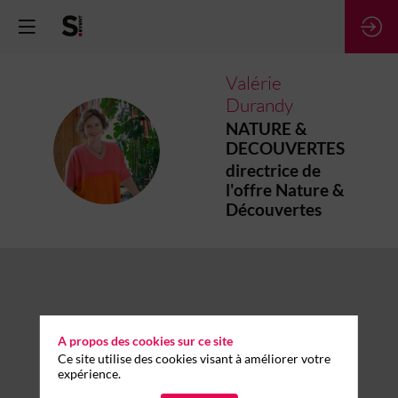
Valérie
Durandy
NATURE &
VD
DECOUVERTES
directrice de
l'offre Nature &
Découvertes
A propos des cookies sur ce site
Ce site utilise des cookies visant à améliorer votre
expérience.