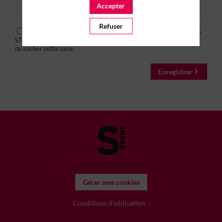
Accepter
Refuser
Si vous ne souhaitez pas recevoir les informations de la part de
STRATÉGIES EVENT ou celles émanant de ses partenaires, merci
de cocher cette case.
Enregistrer
Gérer mes cookies
Conditions d'utilisation