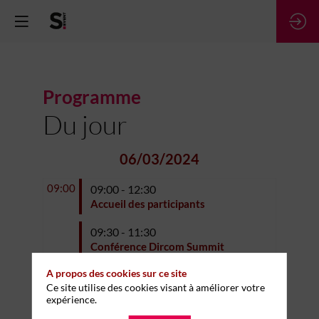
Programme
Du jour
06/03/2024
09:00
09:00 - 12:30
Accueil des participants
09:30 - 11:30
Conférence Dircom Summit
A propos des cookies sur ce site
11:30
11:30 - 13:00
Ce site utilise des cookies visant à améliorer votre
Networking
expérience.