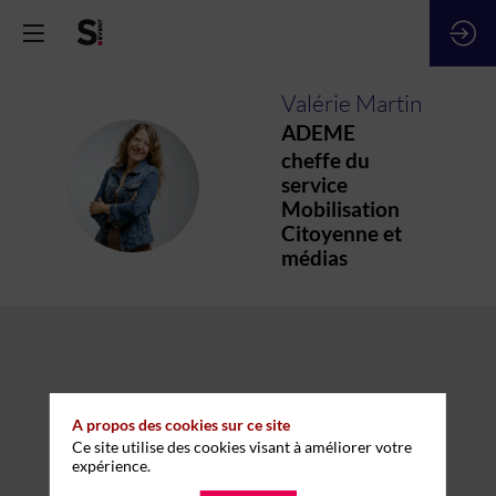
Valérie
Martin
ADEME
cheffe du
VM
service
Mobilisation
Citoyenne et
médias
A propos des cookies sur ce site
Ce site utilise des cookies visant à améliorer votre
expérience.