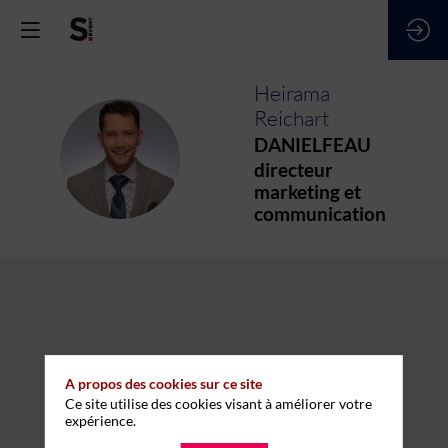
Heirama
Reichart
DANIELFEAU
HR
directeur
marketing et
communication
A propos des cookies sur ce site
Ce site utilise des cookies visant à améliorer votre
expérience.