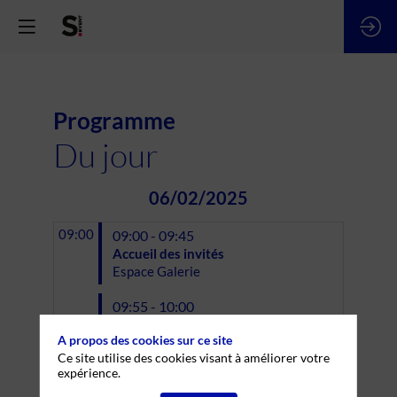
Programme
Du jour
06/02/2025
09:00
09:00 - 09:45
Accueil des invités
Espace Galerie
09:55 - 10:00
Welcome speech : Anne-Cécile
A propos des cookies sur ce site
Thomann, Co-CEO Edelman France
Ce site utilise des cookies visant à améliorer votre
& Vanina Prélat L'Herminier,
expérience.
journaliste Stratégies