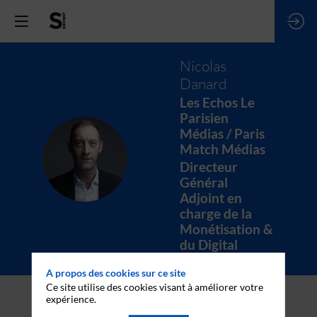
Nicolas
Danard
Les Echos Le
Parisien
Médias / Paris
Match Médias
ND
Directeur
Général
Adjoint en
charge de la
Monétisation &
du Digital
A propos des cookies sur ce site
Ce site utilise des cookies visant à améliorer votre
expérience.