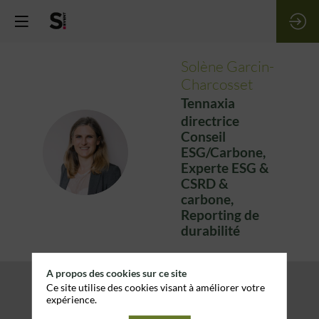
Solène
Garcin-
Charcosset
Tennaxia
directrice
Conseil
SG
ESG/Carbone,
Experte ESG &
CSRD &
carbone,
Reporting de
durabilité
A propos des cookies sur ce site
Ce site utilise des cookies visant à améliorer votre
expérience.