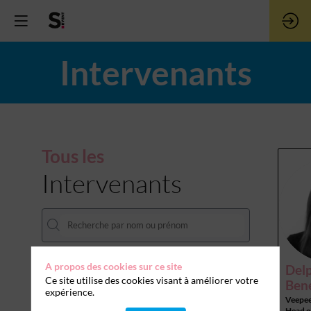
Intervenants
Tous les
Intervenants
A propos des cookies sur ce site
Del
Ce site utilise des cookies visant à améliorer votre
Ben
expérience.
Veepee
Head of